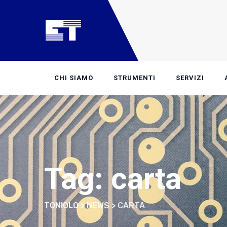
Skip
to
content
CHI SIAMO
STRUMENTI
SERVIZI
Tag: carta
TONIOLO
>
NEWS
>
CARTA