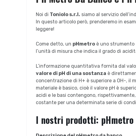
Noi di
Toniolo s.r.l.
siamo al servizio dell’ind
In questo articolo però, prenderemo in esame 
leggere!
Come detto, un
pHmetro
è uno strumento ut
l’unità di misura che indica il grado di acidit
L’informazione quantitativa fornita dal valor
valore di pH di una sostanza
è direttament
concentrazione di H+ è superiore a OH-, il mat
materiale è basico, cioè il valore pH è superi
acidi e le basi contengono, rispettivamente, i
costante per una determinata serie di condiz
I nostri prodotti: pHmetro
Descrizione del pHmetro da banco