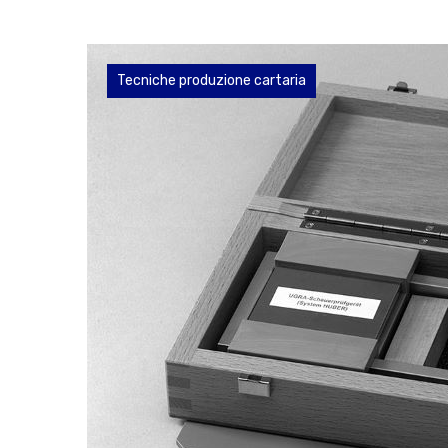
News
Tecniche produzione cartaria