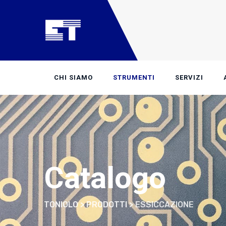
Skip
to
content
CHI SIAMO
STRUMENTI
SERVIZI
Catalogo
TONIOLO
>
PRODOTTI
>
ESSICCAZIONE