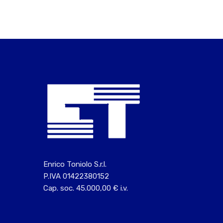
Enrico Toniolo S.r.l.
P.IVA 01422380152
Cap. soc. 45.000,00 € i.v.