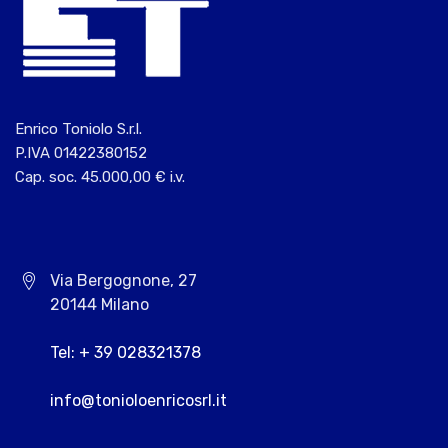
Enrico Toniolo S.r.l.
P.IVA 01422380152
Cap. soc. 45.000,00 € i.v.
Via Bergognone, 27
20144 Milano
Tel: + 39 028321378
info@tonioloenricosrl.it