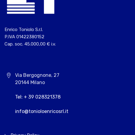
Enrico Toniolo S.r.l.
P.IVA 01422380152
Cap. soc. 45.000,00 € i.v.
Via Bergognone, 27
20144 Milano
Tel: + 39 028321378
info@tonioloenricosrl.it