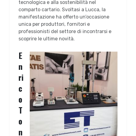
tecnologica e alla sostenibilità nel
comparto cartario. Svoltasi a Lucca, la
manifestazione ha offerto un’occasione
unica per produttori, fornitori e
professionisti del settore di incontrarsi e
scoprire le ultime novità.
E
n
ri
c
o
T
o
n