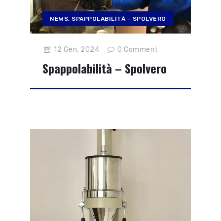
NEWS
,
SPAPPOLABILITÀ – SPOLVERO
12 Gen, 2024
0
Comment
Spappolabilità – Spolvero