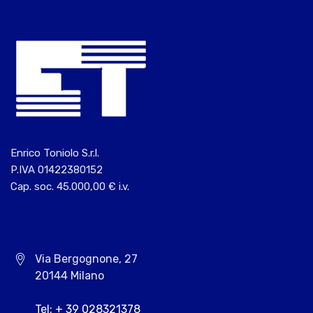
Enrico Toniolo S.r.l.
P.IVA 01422380152
Cap. soc. 45.000,00 € i.v.
Via Bergognone, 27
20144 Milano
Tel: + 39 028321378