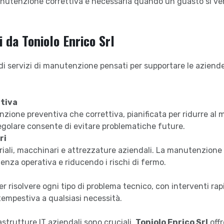
 manutenzione correttiva è necessaria quando un guasto si veri
i da Toniolo Enrico Srl
 servizi di manutenzione pensati per supportare le aziende
tiva
enzione preventiva che correttiva, pianificata per ridurre al
egolare consente di evitare problematiche future.
ri
triali, macchinari e attrezzature aziendali. La manutenzio
ienza operativa e riducendo i rischi di fermo.
per risolvere ogni tipo di problema tecnico, con interventi ra
tempestiva a qualsiasi necessità.
astrutture IT aziendali sono cruciali.
Toniolo Enrico Srl
offr