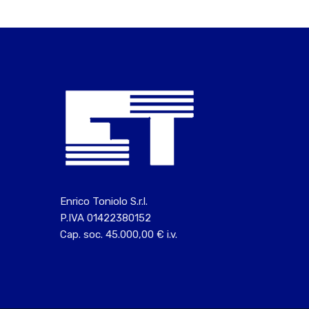
Enrico Toniolo S.r.l.
P.IVA 01422380152
Cap. soc. 45.000,00 € i.v.