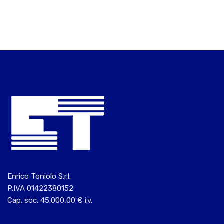
Enrico Toniolo S.r.l.
P.IVA 01422380152
Cap. soc. 45.000,00 € i.v.