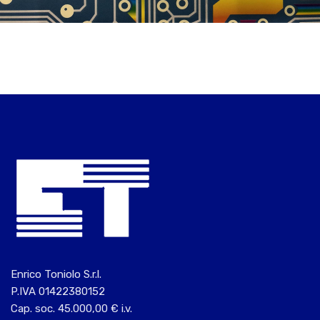
Enrico Toniolo S.r.l.
P.IVA 01422380152
Cap. soc. 45.000,00 € i.v.