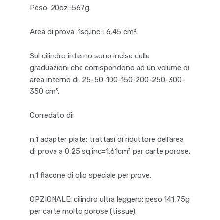
Peso: 20oz=567g.
Area di prova: 1sq.inc= 6,45 cm².
Sul cilindro interno sono incise delle
graduazioni che corrispondono ad un volume di
area interno di: 25-50-100-150-200-250-300-
350 cm³.
Corredato di:
n.1 adapter plate: trattasi di riduttore dell’area
di prova a 0,25 sq.inc=1,61cm² per carte porose.
n.1 flacone di olio speciale per prove.
OPZIONALE: cilindro ultra leggero: peso 141,75g
per carte molto porose (tissue).