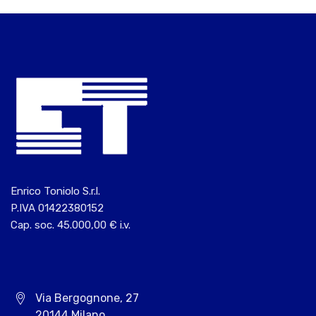
Enrico Toniolo S.r.l.
P.IVA 01422380152
Cap. soc. 45.000,00 € i.v.
Via Bergognone, 27
20144 Milano