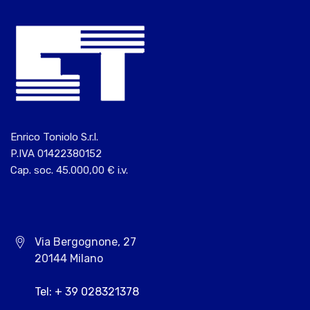
Enrico Toniolo S.r.l.
P.IVA 01422380152
Cap. soc. 45.000,00 € i.v.
Via Bergognone, 27
20144 Milano
Tel: + 39 028321378