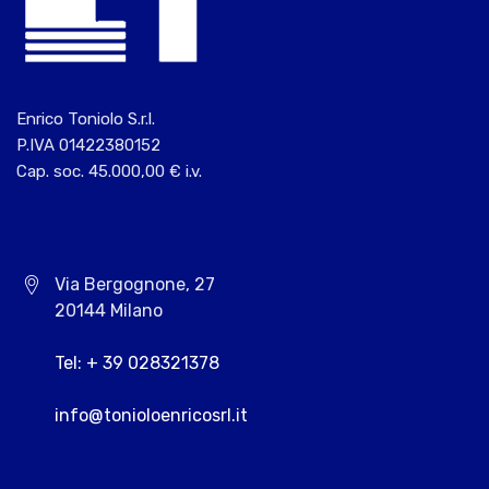
Enrico Toniolo S.r.l.
P.IVA 01422380152
Cap. soc. 45.000,00 € i.v.
Via Bergognone, 27
20144 Milano
Tel: + 39 028321378
info@tonioloenricosrl.it